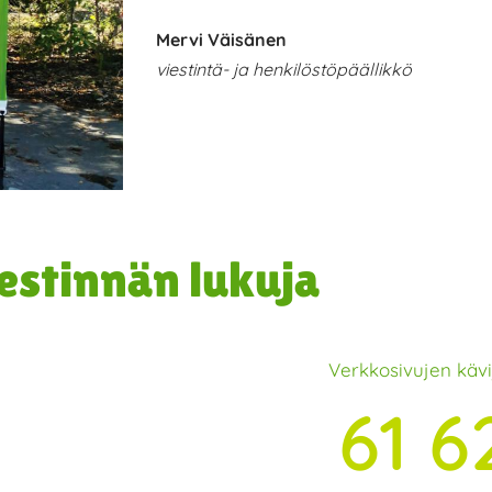
Mervi Väisänen
viestintä- ja henkilöstöpäällikkö
estinnän lukuja
Verkkosivujen käv
61 6