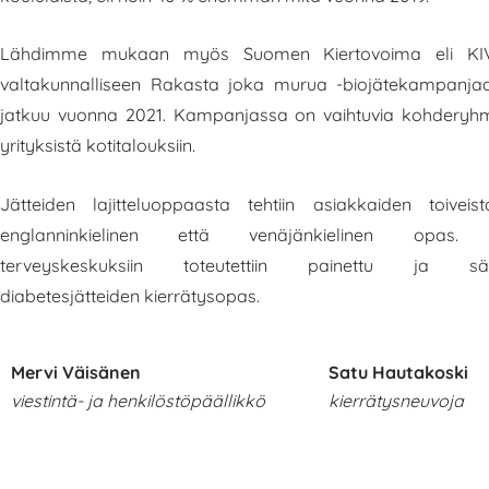
Lähdimme mukaan myös Suomen Kiertovoima eli KI
valtakunnalliseen Rakasta joka murua -biojätekampanjaa
jatkuu vuonna 2021. Kampanjassa on vaihtuvia kohderyhm
yrityksistä kotitalouksiin.
Jätteiden lajitteluoppaasta tehtiin asiakkaiden toivei
englanninkielinen että venäjänkielinen opas. L
terveyskeskuksiin toteutettiin painettu ja säh
diabetesjätteiden kierrätysopas.
Mervi Väisänen
Satu Hautakoski
viestintä- ja henkilöstöpäällikkö
kierrätysneuvoja