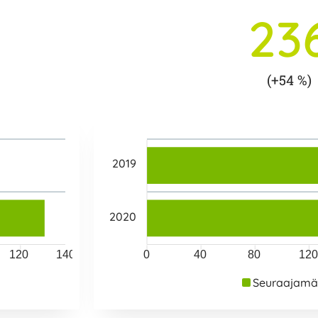
23
(+54 %)
2019
2020
120
140
0
40
80
120
Seuraajamä