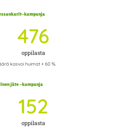
tyssankarit-kampanja
476
oppilasta
äärä kasvoi huimat + 60 %.
linen jäte -kampanja
152
oppilasta