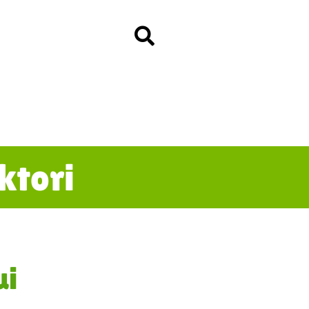
ktori
ui