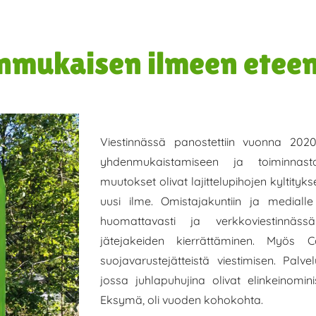
nmukaisen ilmeen etee
Viestinnässä panostettiin vuonna 2020 
yhdenmukaistamiseen ja toiminnast
muutokset olivat lajittelupihojen kyltitykse
uusi ilme. Omistajakuntiin ja medialle 
huomattavasti ja verkkoviestinnässä 
jätejakeiden kierrättäminen. Myös C
suojavarustejätteistä viestimisen. Palve
jossa juhlapuhujina olivat elinkeinomini
Eksymä, oli vuoden kohokohta.