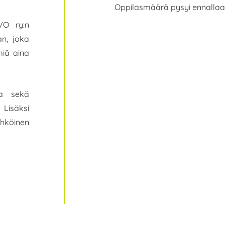
Oppilasmäärä pysyi ennallaan
VO ry:n
n, joka
iä aina
sta sekä
isäksi
köinen