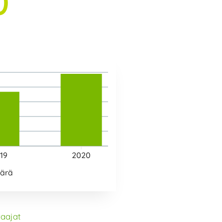
0
19
2020
ärä
aajat