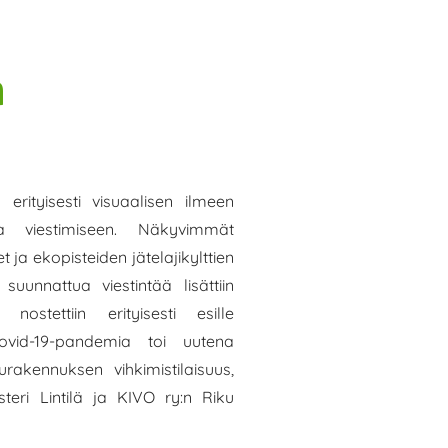
n
erityisesti visuaalisen ilmeen
a viestimiseen. Näkyvimmät
t ja ekopisteiden jätelajikylttien
suunnattua viestintää lisättiin
nostettiin erityisesti esille
ovid-19-pandemia toi uutena
lurakennuksen vihkimistilaisuus,
steri Lintilä ja KIVO ry:n Riku