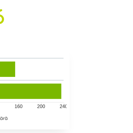
6
160
200
240
ärä