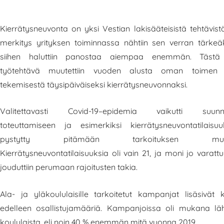
Kierrätysneuvonta on yksi Vestian lakisääteisistä tehtävist
merkitys yrityksen toiminnassa nähtiin sen verran tärkeäk
siihen haluttiin panostaa aiempaa enemmän. Tästä
työtehtävä muutettiin vuoden alusta oman toimen
tekemisestä täysipäiväiseksi kierrätysneuvonnaksi.
Valitettavasti Covid-19–epidemia vaikutti suunni
toteuttamiseen ja esimerkiksi kierrätysneuvontatilaisu
pystytty pitämään tarkoituksen mukais
Kierrätysneuvontatilaisuuksia oli vain 21, ja moni jo varattu
jouduttiin perumaan rajoitusten takia.
Ala- ja yläkoululaisille tarkoitetut kampanjat lisäsivät k
edelleen osallistujamääriä. Kampanjoissa oli mukana lä
koululaista, eli noin 40 % enemmän mitä vuonna 2019.