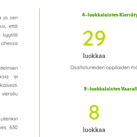
4-luokkalaisten Kierrä
ä ja sen
si, että
29
 syystä
 ohessa
luokkaa
Osallistuneiden oppilaiden m
telmien
uksia ei
esti.
9-luokkalaisten Vaaral
 vierailu
8
uitenkin
hes 630
luokkaa