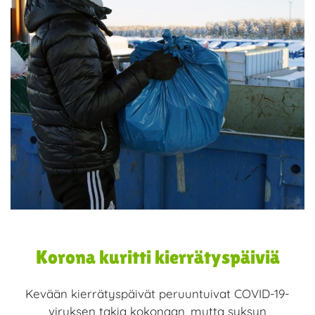
Korona kuritti kierrätyspäiviä
Kevään kierrätyspäivät peruuntuivat COVID-19-
viruksen takia kokonaan, mutta syksyn