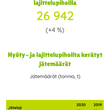
lajittelupihoilla
26 942
(+4 %)
Hyöty- ja lajittelupihoilta kerätyt
jätemäärät
Jätemäärät (tonnia, t)
2020
2019
Jätelaji