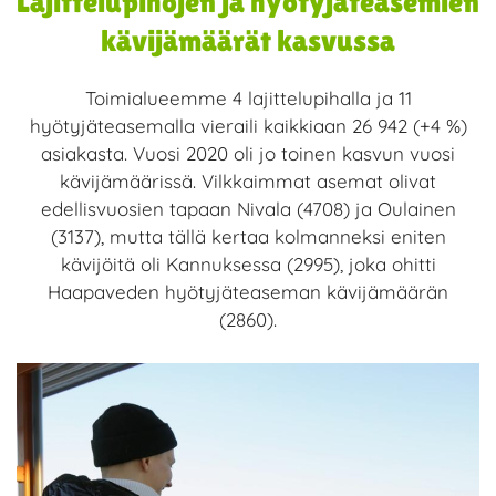
Lajittelupihojen ja hyötyjäteasemien
kävijämäärät kasvussa
Toimialueemme 4 lajittelupihalla ja 11
hyötyjäteasemalla vieraili kaikkiaan 26 942 (+4 %)
asiakasta. Vuosi 2020 oli jo toinen kasvun vuosi
kävijämäärissä. Vilkkaimmat asemat olivat
edellisvuosien tapaan Nivala (4708) ja Oulainen
(3137), mutta tällä kertaa kolmanneksi eniten
kävijöitä oli Kannuksessa (2995), joka ohitti
Haapaveden hyötyjäteaseman kävijämäärän
(2860).