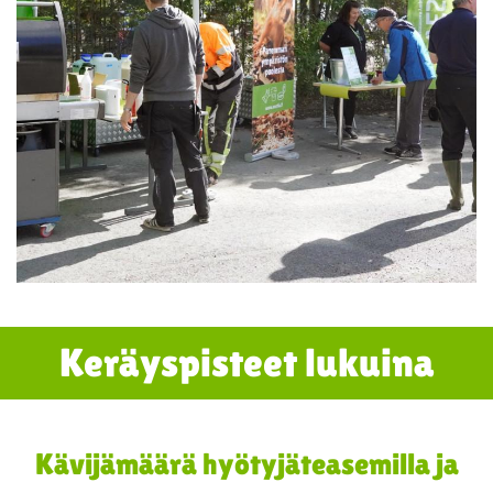
Keräyspisteet lukuina
Kävijämäärä hyötyjäteasemilla ja