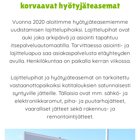
korvaavat hyötyjäteasemat
Vuonna 2020 aloitimme hyötyjäteasemiemme
uudistamisen lajittelupihoiksi. Lajittelupihat ovat
auki joka arkipäivä ja asiointi tapahtuu
itsepalveluautomaatilla. Tarvittaessa asiointi- ja
lajitteluapua saa asiakaspalvelusta etäyhteyden
avulla. Henkilökuntaa on paikalla kerran viikossa.
Lajittelupihat ja hyötyjäteasemat on tarkoitettu
vastaanottopaikoiksi kotitalouksien satunnaisesti
syntyville jätteille. Tällaisia ovat mm. sähkö- ja
elektroniikkaromut, piha- ja puutarhajätteet,
vaaralliset jätteet sekä rakennus- ja
remontointijätteet.