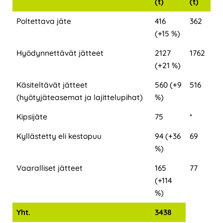
(t)
(t)
Poltettava jäte
416
362
(+15 %)
Hyödynnettävät jätteet
2127
1762
(+21 %)
Käsiteltävät jätteet
560 (+9
516
(hyötyjäteasemat ja lajittelupihat)
%)
Kipsijäte
75
*
Kyllästetty eli kestopuu
94 (+36
69
%)
Vaaralliset jätteet
165
77
(+114
%)
Yht.
3438