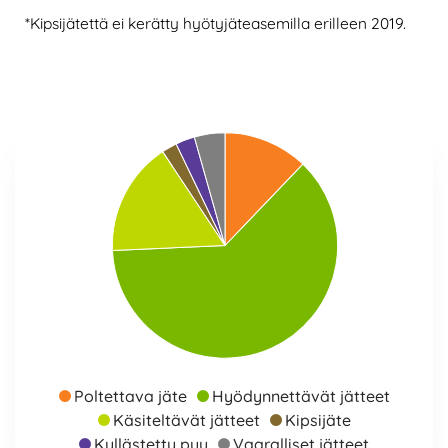
*Kipsijätettä ei kerätty hyötyjäteasemilla erilleen 2019.
Poltettava jäte
Hyödynnettävät jätteet
Käsiteltävät jätteet
Kipsijäte
Kyllästetty puu
Vaaralliset jätteet