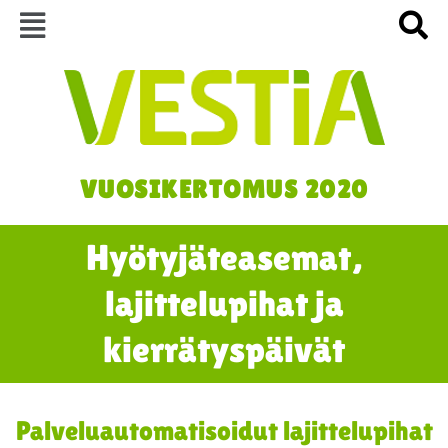
Siirry
sisältöön
VUOSIKERTOMUS 2020
Hyötyjäteasemat,
lajittelupihat ja
kierrätyspäivät
Palveluautomatisoidut lajittelupihat