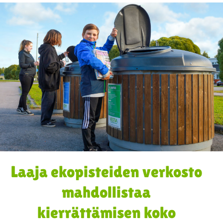
Laaja ekopisteiden verkosto
mahdollistaa
kierrättämisen koko