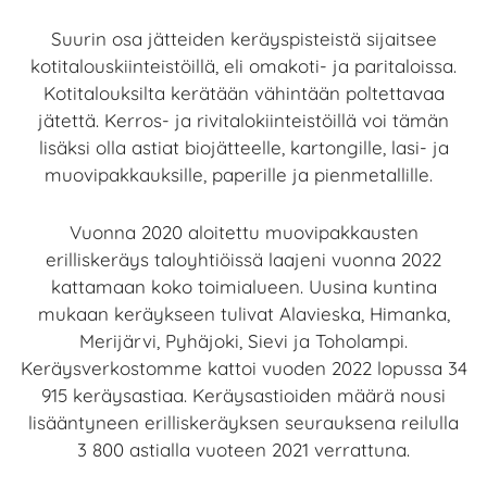
Suurin osa jätteiden keräyspisteistä sijaitsee
kotitalouskiinteistöillä, eli omakoti- ja paritaloissa.
Kotitalouksilta kerätään vähintään poltettavaa
jätettä. Kerros- ja rivitalokiinteistöillä voi tämän
lisäksi olla astiat biojätteelle, kartongille, lasi- ja
muovipakkauksille, paperille ja pienmetallille.
Vuonna 2020 aloitettu muovipakkausten
erilliskeräys taloyhtiöissä laajeni vuonna 2022
kattamaan koko toimialueen. Uusina kuntina
mukaan keräykseen tulivat Alavieska, Himanka,
Merijärvi, Pyhäjoki, Sievi ja Toholampi.
Keräysverkostomme kattoi vuoden 2022 lopussa 34
915 keräysastiaa. Keräysastioiden määrä nousi
lisääntyneen erilliskeräyksen seurauksena reilulla
3 800 astialla vuoteen 2021 verrattuna.