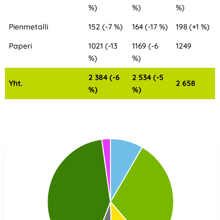
%)
%)
%)
Pienmetalli
152 (-7 %)
164 (-17 %)
198 (+1 %)
Paperi
1021 (-13
1169 (-6
1249
%)
%)
2 384 (-6
2 534 (-5
Yht.
2 658
%)
%)