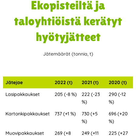
Ekopisteiltä ja
taloyhtiöistä kerätyt
hyötyjätteet
Jätemäärät (tonnia, t)
Jätejae
2022 (t)
2021 (t)
2020 (t)
Lasipakkaukset
205 (-8 %)
222 (-23
290 (-12
%)
%)
Kartonkipakkaukset
737 (+1 %)
730 (+5
696 (+20
%)
%)
Muovipakkaukset
269 (+8
249 (+11
225 (+27