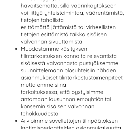
havaitsematta, sillä väärinkäytökseen
voi liittyä yhteistoimintaa, väärentämistä,
tietojen tahallista
esittämättä jättämistä tai virheellisten
tietojen esittämistä taikka sisäisen
valvonnan sivuuttamista.
Muodostamme käsityksen
tilintarkastuksen kannalta relevantista
sisäisestä valvonnasta pystyäksemme
suunnittelemaan olosuhteisiin nähden
asianmukaiset tilintarkastustoimenpiteet
mutta emme siinä
tarkoituksessa, että pystyisimme
antamaan lausunnon emoyhtiön tai
konsernin sisäisen valvonnan
tehokkuudesta.
Arvioimme sovellettujen tilinpäätöksen
laatimisperiaatteiden asianmukaisuutta