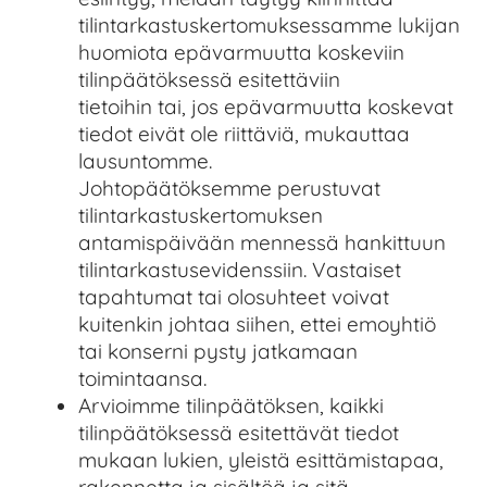
tilintarkastuskertomuksessamme lukijan
huomiota epävarmuutta koskeviin
tilinpäätöksessä esitettäviin
tietoihin tai, jos epävarmuutta koskevat
tiedot eivät ole riittäviä, mukauttaa
lausuntomme.
Johtopäätöksemme perustuvat
tilintarkastuskertomuksen
antamispäivään mennessä hankittuun
tilintarkastusevidenssiin. Vastaiset
tapahtumat tai olosuhteet voivat
kuitenkin johtaa siihen, ettei emoyhtiö
tai konserni pysty jatkamaan
toimintaansa.
Arvioimme tilinpäätöksen, kaikki
tilinpäätöksessä esitettävät tiedot
mukaan lukien, yleistä esittämistapaa,