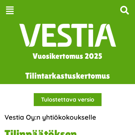
Siirry
sisältöön
Vuosikertomus 2025
Tilintarkastuskertomus
Tulostettava versio
Vestia Oy:n yhtiökokoukselle
Tilinpäätöksen