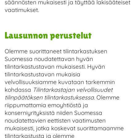
säännösten mukaisesti ja täyttää lakisääteiset
vaatimukset.
Lausunnon perustelut
Olemme suorittaneet tilintarkastuksen
Suomessa noudatettavan hyvän
tilintarkastustavan mukaisesti. Hyvän
tilintarkastustavan mukaisia
velvollisuuksiamme kuvataan tarkemmin
kohdassa
Tilintarkastajan velvollisuudet
tilinpäätöksen tilintarkastuksessa
. Olemme
riippumattomia emoyhtiöstä ja
konserniyrityksistä niiden Suomessa
noudatettavien eettisten vaatimusten
mukaisesti, jotka koskevat suorittamaamme
tilintarkastusta ja olemme