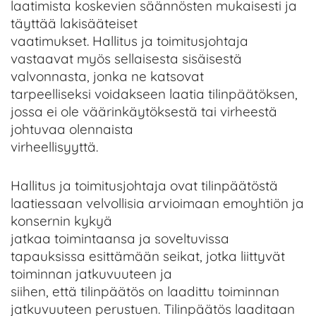
laatimista koskevien säännösten mukaisesti ja
täyttää lakisääteiset
vaatimukset. Hallitus ja toimitusjohtaja
vastaavat myös sellaisesta sisäisestä
valvonnasta, jonka ne katsovat
tarpeelliseksi voidakseen laatia tilinpäätöksen,
jossa ei ole väärinkäytöksestä tai virheestä
johtuvaa olennaista
virheellisyyttä.
Hallitus ja toimitusjohtaja ovat tilinpäätöstä
laatiessaan velvollisia arvioimaan emoyhtiön ja
konsernin kykyä
jatkaa toimintaansa ja soveltuvissa
tapauksissa esittämään seikat, jotka liittyvät
toiminnan jatkuvuuteen ja
siihen, että tilinpäätös on laadittu toiminnan
jatkuvuuteen perustuen. Tilinpäätös laaditaan