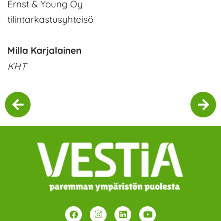
Ernst & Young Oy
tilintarkastusyhteisö
Milla Karjalainen
KHT
F
I
L
Y
a
n
i
o