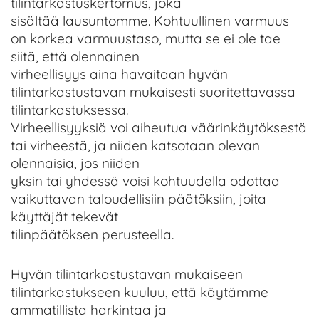
tilintarkastuskertomus, joka
sisältää lausuntomme. Kohtuullinen varmuus
on korkea varmuustaso, mutta se ei ole tae
siitä, että olennainen
virheellisyys aina havaitaan hyvän
tilintarkastustavan mukaisesti suoritettavassa
tilintarkastuksessa.
Virheellisyyksiä voi aiheutua väärinkäytöksestä
tai virheestä, ja niiden katsotaan olevan
olennaisia, jos niiden
yksin tai yhdessä voisi kohtuudella odottaa
vaikuttavan taloudellisiin päätöksiin, joita
käyttäjät tekevät
tilinpäätöksen perusteella.
Hyvän tilintarkastustavan mukaiseen
tilintarkastukseen kuuluu, että käytämme
ammatillista harkintaa ja