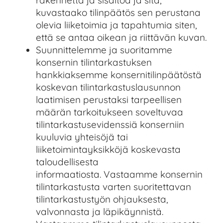
rakennetta ja sisältöä ja sitä,
kuvastaako tilinpäätös sen perustana
olevia liiketoimia ja tapahtumia siten,
että se antaa oikean ja riittävän kuvan.
Suunnittelemme ja suoritamme
konsernin tilintarkastuksen
hankkiaksemme konsernitilinpäätöstä
koskevan tilintarkastuslausunnon
laatimisen perustaksi tarpeellisen
määrän tarkoitukseen soveltuvaa
tilintarkastusevidenssiä konserniin
kuuluvia yhteisöjä tai
liiketoimintayksikköjä koskevasta
taloudellisesta
informaatiosta. Vastaamme konsernin
tilintarkastusta varten suoritettavan
tilintarkastustyön ohjauksesta,
valvonnasta ja läpikäynnistä.