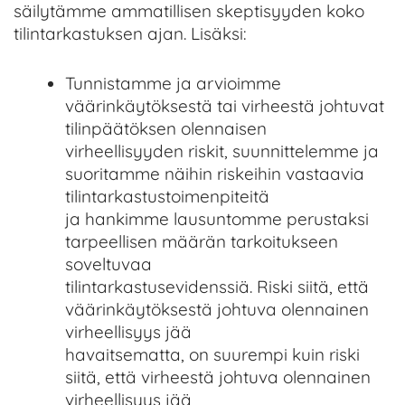
säilytämme ammatillisen skeptisyyden koko
tilintarkastuksen ajan. Lisäksi:
Tunnistamme ja arvioimme
väärinkäytöksestä tai virheestä johtuvat
tilinpäätöksen olennaisen
virheellisyyden riskit, suunnittelemme ja
suoritamme näihin riskeihin vastaavia
tilintarkastustoimenpiteitä
ja hankimme lausuntomme perustaksi
tarpeellisen määrän tarkoitukseen
soveltuvaa
tilintarkastusevidenssiä. Riski siitä, että
väärinkäytöksestä johtuva olennainen
virheellisyys jää
havaitsematta, on suurempi kuin riski
siitä, että virheestä johtuva olennainen
virheellisyys jää