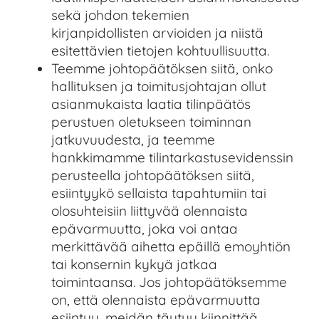
sekä johdon tekemien
kirjanpidollisten arvioiden ja niistä
esitettävien tietojen kohtuullisuutta.
Teemme johtopäätöksen siitä, onko
hallituksen ja toimitusjohtajan ollut
asianmukaista laatia tilinpäätös
perustuen oletukseen toiminnan
jatkuvuudesta, ja teemme
hankkimamme tilintarkastusevidenssin
perusteella johtopäätöksen siitä,
esiintyykö sellaista tapahtumiin tai
olosuhteisiin liittyvää olennaista
epävarmuutta, joka voi antaa
merkittävää aihetta epäillä emoyhtiön
tai konsernin kykyä jatkaa
toimintaansa. Jos johtopäätöksemme
on, että olennaista epävarmuutta
esiintyy, meidän täytyy kiinnittää