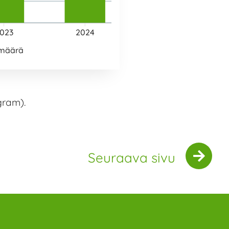
023
2024
 määrä
gram).
Seuraava sivu