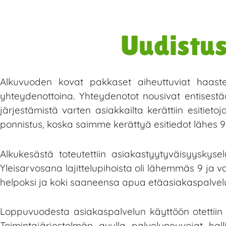
Uudistus
Alkuvuoden kovat pakkaset aiheuttuviat haasteit
yhteydenottoina. Yhteydenotot nousivat entisestää
järjestämistä varten asiakkailta kerättiin esitieto
ponnistus, koska saimme kerättyä esitiedot lähes 90 p
Alkukesästä toteutettiin asiakastyytyväisyyskysely l
Yleisarvosana lajittelupihoista oli lähemmäs 9 ja 
helpoksi ja koki saaneensa apua etäasiakaspalvel
Loppuvuodesta asiakaspalvelun käyttöön otettiin t
Toimintajärjestelmän avulla palveluneuvojat hal