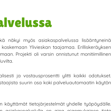
alvelussa
mikä näkyi myös asiakaspalvelussa lisääntyneinä
a koskemaan Ylivieskan taajamaa. Erilliskeräyksen
maan. Projekti oli varsin onnistunut monitiimillinen
uvilta.
lisesti ja vastausprosentti ylitti kaikki odotukset.
astaajista suurin osa koki palveluautomaatin käytön
n käyttämät tietojärjestelmät yhdelle työpöydälle.
ten asiakaspalvelulla on aina ajanmukainen tieto