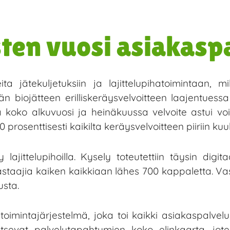
ten vuosi asiakasp
a jätekuljetuksiin ja lajittelupihatoimintaan, 
n biojätteen erilliskeräysvelvoitteen laajentuess
ja koko alkuvuosi ja heinäkuussa velvoite astui voi
rosenttisesti kaikilta keräysvelvoitteen piiriin kuul
ajittelupihoilla. Kysely toteutettiin täysin digitaa
vastaajia kaiken kaikkiaan lähes 700 kappaletta. V
usta.
oimintajärjestelmä, joka toi kaikki asiakaspalvelu
litsevat palvelutapahtumien koko elinkaarta, jo