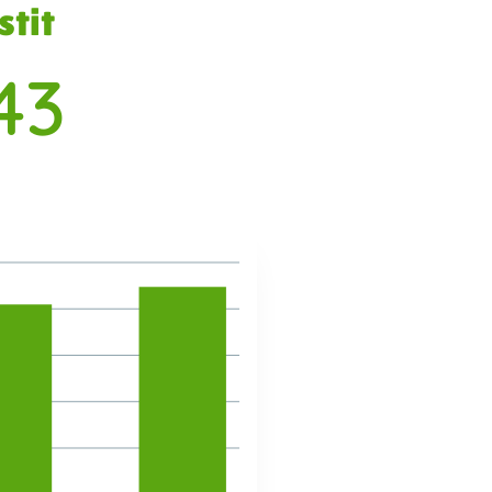
stit
43