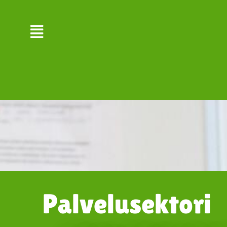
Siirry
sisältöön
Palvelusektori